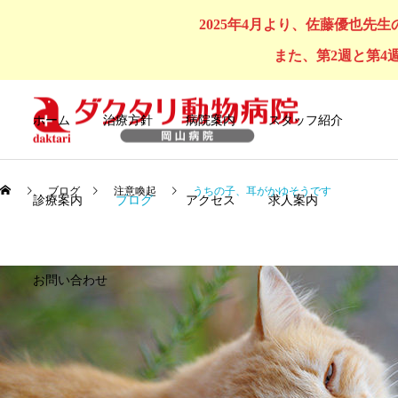
2025年4月より、佐藤優也先
また、第2週と第4
ホーム
治療方針
病院案内
スタッフ紹介
ブログ
注意喚起
うちの子、耳がかゆそうです
診療案内
ブログ
アクセス
求人案内
お問い合わせ
犬の診療
猫の診療
セルフシャンプー
オンライン購入