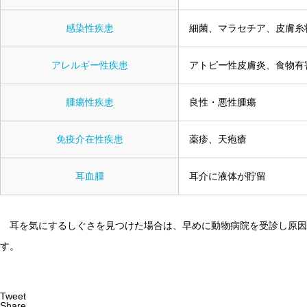
感染性疾患
細菌、マラセチア、皮膚糸
アレルギー性疾患
アトピー性皮膚炎、食物有
腫瘍性疾患
良性・悪性腫瘍
免疫介在性疾患
薬疹、天疱瘡
耳血腫
耳介に液体が貯留
耳を気にするしぐさを見つけた場合は、早めに動物病院を受診し原因
す。
Tweet
Share