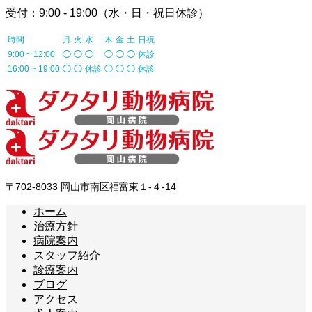
受付：9:00 - 19:00（水・日・祝日休診）
時間
月
火
水
木
金
土
日祝
9:00 ~ 12:00
◯
◯
◯
◯
◯
◯
休診
16:00 ~ 19:00
◯
◯
休診
◯
◯
◯
休診
〒702-8033 岡山市南区福富東１-４-14
ホーム
治療方針
病院案内
スタッフ紹介
診療案内
ブログ
アクセス