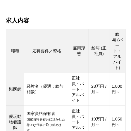
セルフシャンプー
オンライン購入
求人内容
給
与
(パ
ー
雇用形
給与
(正
職種
応募要件／資格
ト・
態
社員)
アル
バイ
ト)
正社
員・パ
経験者（優遇：給与
28万円 /
1,800
獣医師
ート・
相談）
月～
円～
アルバ
イト
正社
国家資格保有者
愛玩動
員・パ
19万円 /
1,050
国家資格を存分に活かした
物看護
ート・
月～
円～
様々な仕事に取り組めま
師
アルバ
す