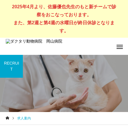
2025年4月より、佐藤優也先生のもと新チームで診
察をおこなっております。
また、第2週と第4週の水曜日が終日休診となりま
す。
RECRUI
T
犬の診療
猫の診療
求人案内