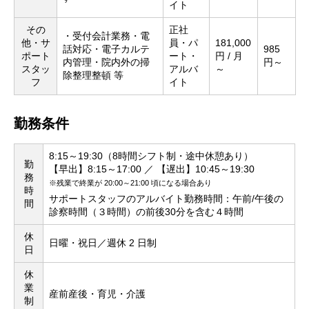
イト
その
正社
・受付会計業務・電
他・サ
員・パ
181,000
話対応・電子カルテ
985
ポート
ート・
円 / 月
内管理・院内外の掃
円～
スタッ
アルバ
～
除整理整頓 等
フ
イト
勤務条件
8:15～19:30（8時間シフト制・途中休憩あり）
勤
【早出】8:15～17:00 ／ 【遅出】10:45～19:30
務
※残業で終業が 20:00～21:00 頃になる場合あり
時
サポートスタッフのアルバイト勤務時間：午前/午後の
間
診察時間（３時間）の前後30分を含む４時間
休
日曜・祝日／週休 2 日制
日
休
業
産前産後・育児・介護
制