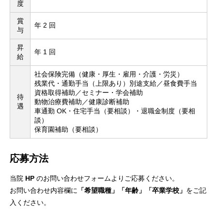
度
賞
年 2 回
与
昇
年 1 回
給
社会保険完備（健康・厚生・雇用・介護・労災）
残業代・通勤手当（上限あり）別途支給／昼食費手当
資格取得補助／セミナー・学会補助
待
動物治療費補助／健康診断補助
遇
車通勤 OK・住宅手当（要相談）・退職金制度（要相
談）
保育園補助（要相談）
応募方法
当院
HP
のお問い合わせフォームよりご応募ください。
お問い合わせ内容欄に
「希望職種」「年齢」「卒業学校」
をご記
入ください。