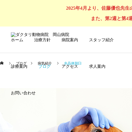
2025年4月より、佐藤優也先
また、第2週と第4
ホーム
治療方針
病院案内
スタッフ紹介
ブログ
病気紹介
水晶体脱臼
診療案内
ブログ
アクセス
求人案内
お問い合わせ
犬の診療
猫の診療
セルフシャンプー
オンライン購入