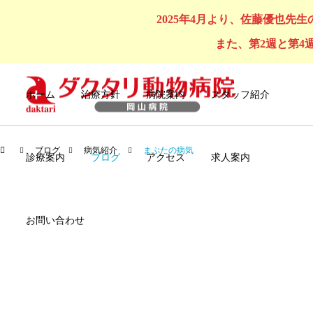
2025年4月より、佐藤優也先
また、第2週と第4
ホーム
治療方針
病院案内
スタッフ紹介
ブログ
病気紹介
まぶたの病気
診療案内
ブログ
アクセス
求人案内
お問い合わせ
犬の診療
猫の診
セルフシャンプー
オンライン購入